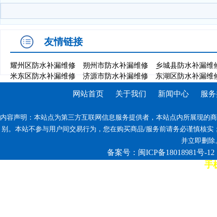
友情链接
耀州区防水补漏维修
朔州市防水补漏维修
乡城县防水补漏维
米东区防水补漏维修
济源市防水补漏维修
东湖区防水补漏维
网站首页
关于我们
新闻中心
服务
内容声明：本站点为第三方互联网信息服务提供者，本站点内所展现的商
别。本站不参与用户间交易行为，您在购买商品/服务前请务必谨慎核实
并立即删除。反
备案号：闽ICP备18018981号-12
手机
7*12小时客服热线: 康师傅